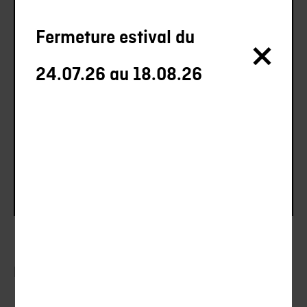
SA
Avenue des Baumettes 3, 1020
Fermeture estival du
Renens
24.07.26 au 18.08.26
+41 21 633 70 00
info@anlsa.ch
FORMULAIRE DE CONTACT