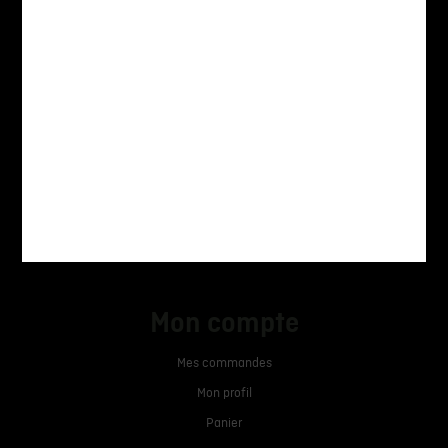
info@anlsa.ch
Aide
Livraison
Conditions Générales
Mentions légales
Mon compte
Mes commandes
Mon profil
Panier