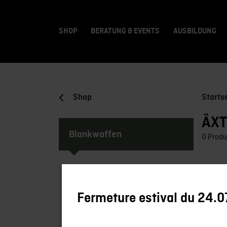
SHOP
BERATUNG & EVENTS
AUSBILDUNG
Shop
Starts
ÄX
Blankwaffen
0 Produ
Collection
Fermeture estival du 24.0
Fixe Messer