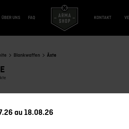
ÜBER UNS
FAQ
KONTAKT
V
>
>
eite
Blankwaffen
Äxte
TE
kte
Gebraucht
Neu
7.26 au 18.08.26