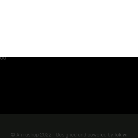
velle Lausanne
Lieferung
Meine Bestellunge
Allgemeine
Mein Konto
aumettes 3,
Bedingungen
Warenkorb
Rechtliche Hinweise
 00
tokiwi
© Armashop 2022 - Designed and powered by