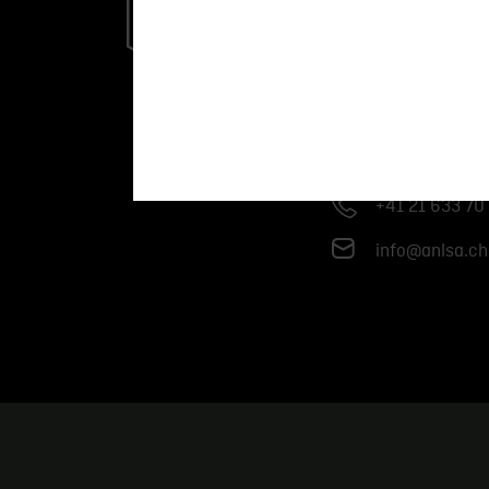
Armurerie Nou
SA
Avenue des B
1020 Renens
+41 21 633 70
info@anlsa.ch