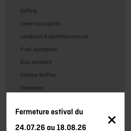
Drilling
Levier sous garde
carabines à répétition manuel
Fusil Juxtaposé
bloc tombant
Schöne Waffen
Repetierer
Geradezugrepetierer
Fermeture estival du
Halbautomatrepetierer
Kipplauf
24.07.26 au 18.08.26