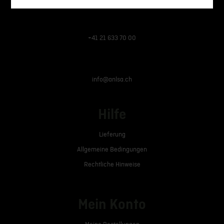
+41 21 633 70 00
info@anlsa.ch
Hilfe
Lieferung
Allgemeine Bedingungen
Rechtliche Hinweise
Mein Konto