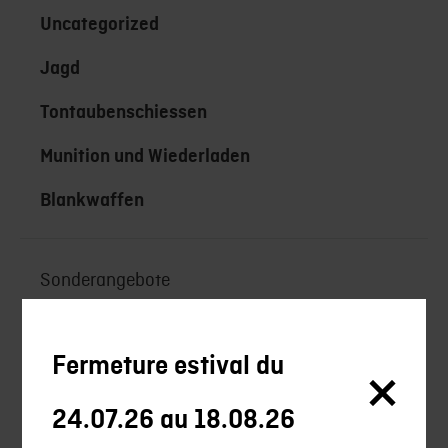
Uncategorized
Jagd
Tontaubenschiessen
Munition und Wiederladen
Blankwaffen
Sonderangebote
Neuheiten
Fermeture estival du
Ausbildung
Beratung
24.07.26 au 18.08.26