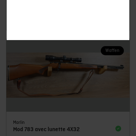
Gebraucht
CHF
400.00
Waffen
Marlin
Mod 783 avec lunette 4X32