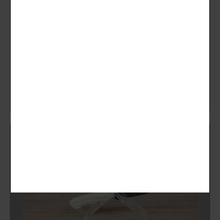
Nazarov Knives
Couteau damas
Gebraucht
CHF
220.00
Fixe Messer