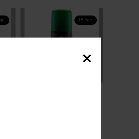
ege
Pflege
Ballistol
Bombe Spray
Dégraissant 50 ml
Neu