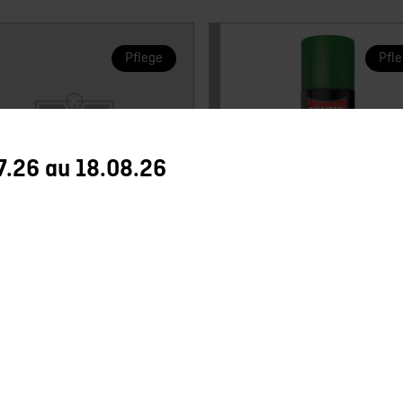
Pflege
Pfl
7.26 au 18.08.26
Ballistol
GA knockout 2-Pass
Bombe Spray
 rope cleaner
Dégraissant 200 ml
Neu