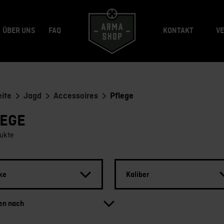
ÜBER UNS
FAQ
KONTAKT
V
>
>
>
eite
Jagd
Accessoires
Pflege
LEGE
ukte
ke
Kaliber
ren nach