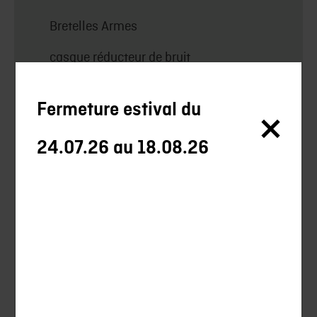
Bretelles Armes
casque réducteur de bruit
ouvrage
Fermeture estival du
Pochette à balles
24.07.26 au 18.08.26
Couteaux et autres
Entretien
Magasins
Matériel de transport
Support de tir
Lampes