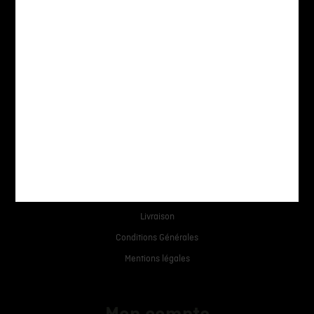
Avenue des Baumettes 3,
1020 Renens
+41 21 633 70 00
info@anlsa.ch
Aide
Livraison
Conditions Générales
Mentions légales