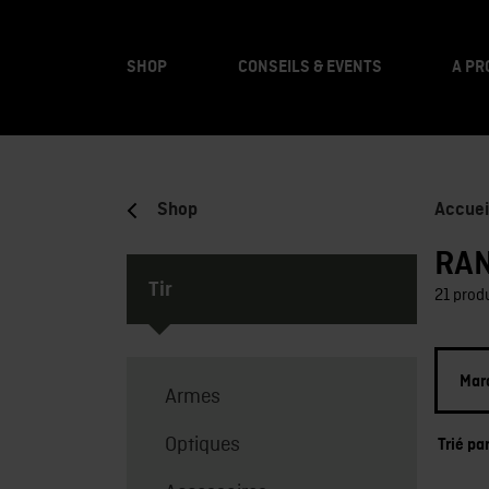
SHOP
CONSEILS & EVENTS
A PR
Shop
Accuei
RA
Tir
21 prod
Mar
Armes
Optiques
Trié pa