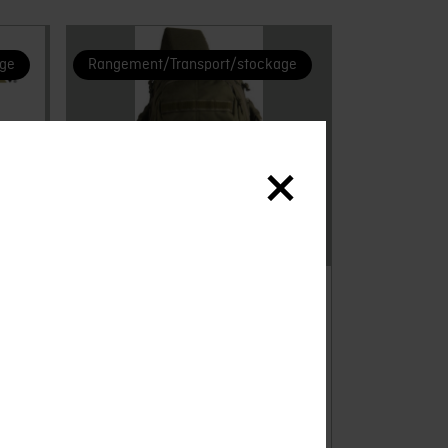
age
Rangement/Transport/stockage
First Tactical
Crosshatch Sling Pack
OD
Neuf
CHF
109.90