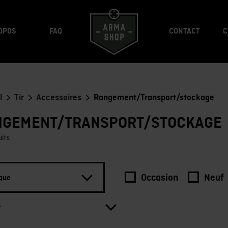
OPOS
FAQ
CONTACT
C
>
>
>
l
Tir
Accessoires
Rangement/Transport/stockage
NGEMENT/TRANSPORT/STOCKAGE
uits
Occasion
Neuf
que
r