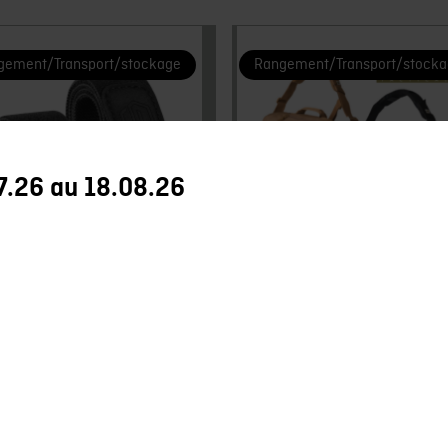
gement/Transport/stockage
Rangement/Transport/stock
7.26 au 18.08.26
ior Equipment
First Tactical
nd 1.5 Inch Hook &
Acend Messenger
p Strap 2 Pack – FDE
Black/Beige
BLACK – OD GREEN
f
Neuf
CHF
109.90