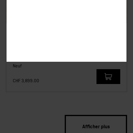
LMT Defense
MLC MARS PDW 10″
Neuf
CHF
3,899.00
Afficher plus