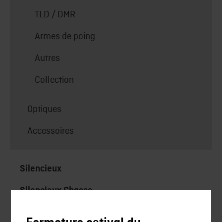
TLD / DMR
Armes de poing
Autres
Collection
Optiques
Accessoires
Silencieux
Silencieux Chasse
Chasse