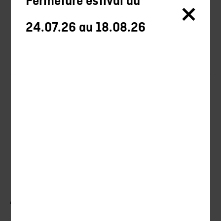
Fermeture estival du
Balltrap
24.07.26 au 18.08.26
Munitions et rechargement
Armes blanches
Promotions
Nouveautes
Formations
Conseils
>
>
>
Accueil
Tir
Armes
Customization