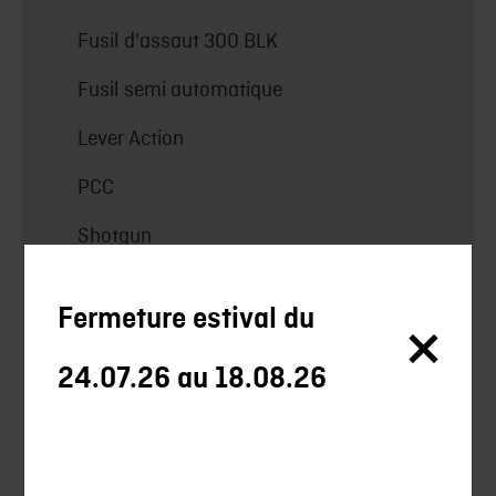
Fusil d'assaut 300 BLK
Fusil semi automatique
Lever Action
PCC
Shotgun
upper
Fermeture estival du
VZ58
24.07.26 au 18.08.26
fusil d'assaut 5.56 / .223 / 5.6 Suisse
AK / AKM
Tir militaire suisse