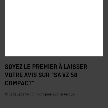
Rigby – Swiss Limited Edition
AVIS (0)
Il n’y a pas encore d’avis.
SOYEZ LE PREMIER À LAISSER
VOTRE AVIS SUR “SA VZ 58
COMPACT”
Vous devez être
connecté
pour publier un avis.