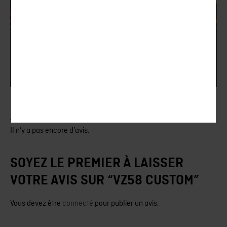
Rigby – Swiss Limited Edition
AVIS (0)
Il n’y a pas encore d’avis.
SOYEZ LE PREMIER À LAISSER
VOTRE AVIS SUR “VZ58 CUSTOM”
Vous devez être
connecté
pour publier un avis.