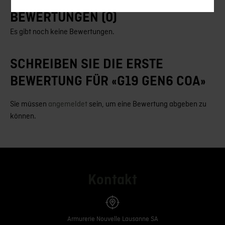
BEWERTUNGEN (0)
Es gibt noch keine Bewertungen.
SCHREIBEN SIE DIE ERSTE
BEWERTUNG FÜR «G19 GEN6 COA»
Sie müssen
angemeldet
sein, um eine Bewertung abgeben zu
können.
Kontakt
Armurerie Nouvelle Lausanne SA