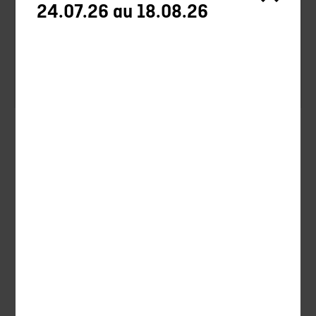
24.07.26 au 18.08.26
Optik
Accessoires
Silencieux Chasse
Uncategorized
Silencieux
Jagd
Tontaubenschiessen
Munition und Wiederladen